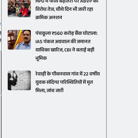
HPU में फीस बढ़ोतरी पर ABVP का
विरोध तेज, चौथे दिन भी जारी रहा
क्रमिक अनशन
T
े
पंचकूला ₹560 करोड़ बैंक घोटाला:
न
IAS पंकज अग्रवाल की जमानत
याचिका खारिज, CBI ने बताई बड़ी
भूमिक
रेवाड़ी के पीथनवास गांव में 22 वर्षीय
युवक संदिग्ध परिस्थितियों में मृत
मिला, जांच जारी