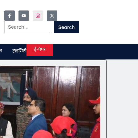
ई-पेपर
ल
ट्राइसिटी