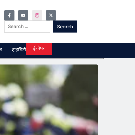
ई-पेपर
ल
ट्राइसिटी