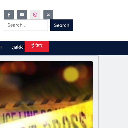
ई-पेपर
ल
ट्राइसिटी