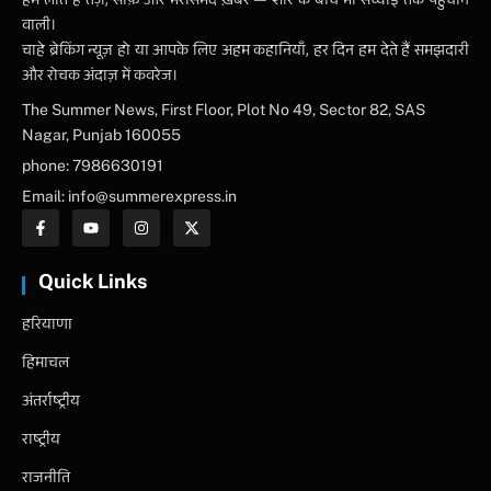
हम लाते हैं तेज़, साफ़ और भरोसेमंद ख़बरें — शोर के बीच भी सच्चाई तक पहुंचाने
वाली।
चाहे ब्रेकिंग न्यूज़ हो या आपके लिए अहम कहानियाँ, हर दिन हम देते हैं समझदारी
और रोचक अंदाज़ में कवरेज।
The Summer News, First Floor, Plot No 49, Sector 82, SAS
Nagar, Punjab 160055
phone: 7986630191
Email: info@summerexpress.in
Quick Links
हरियाणा
हिमाचल
अंतर्राष्ट्रीय
राष्ट्रीय
राजनीति