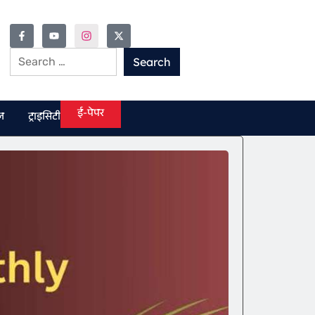
ई-पेपर
ल
ट्राइसिटी