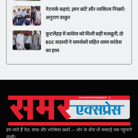
नेटवर्क बढ़ाएं, ज्ञान बांटें और व्यक्तित्व निखारें:
अनुराग ठाकुर
कुटलैहड़ में कांग्रेस को मिली बड़ी मजबूती, दो
BDC सदस्यों ने समर्थकों सहित थामा कांग्रेस
का हाथ
हम लाते हैं तेज़, साफ़ और भरोसेमंद ख़बरें — शोर के बीच भी सच्चाई तक पहुंचाने
वाली।